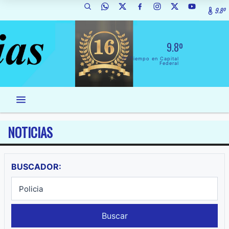
9.8º
9.8º
El Tiempo en Capital
Federal
NOTICIAS
BUSCADOR:
Buscar