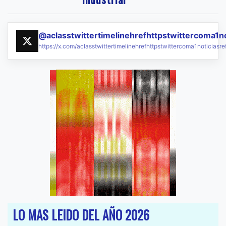
@aclasstwittertimelinehrefhttpstwittercoma1n
https://x.com/aclasstwittertimelinehrefhttpstwittercoma1noticias
LO MAS LEIDO DEL AÑO 2026