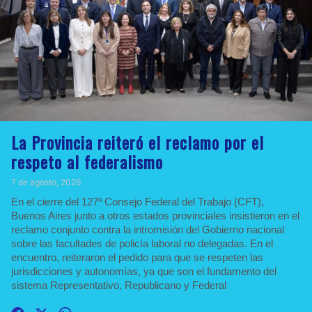
La Provincia reiteró el reclamo por el
respeto al federalismo
7 de agosto, 2026
En el cierre del 127º Consejo Federal del Trabajo (CFT),
Buenos Aires junto a otros estados provinciales insistieron en el
reclamo conjunto contra la intromisión del Gobierno nacional
sobre las facultades de policía laboral no delegadas. En el
encuentro, reiteraron el pedido para que se respeten las
jurisdicciones y autonomías, ya que son el fundamento del
sistema Representativo, Republicano y Federal