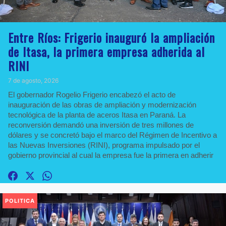
Entre Ríos: Frigerio inauguró la ampliación
de Itasa, la primera empresa adherida al
RINI
7 de agosto, 2026
El gobernador Rogelio Frigerio encabezó el acto de
inauguración de las obras de ampliación y modernización
tecnológica de la planta de aceros Itasa en Paraná. La
reconversión demandó una inversión de tres millones de
dólares y se concretó bajo el marco del Régimen de Incentivo a
las Nuevas Inversiones (RINI), programa impulsado por el
gobierno provincial al cual la empresa fue la primera en adherir
POLITICA