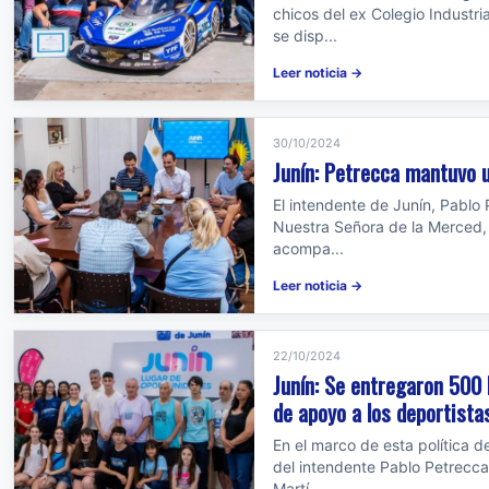
chicos del ex Colegio Industr
se disp...
Leer noticia →
30/10/2024
Junín: Petrecca mantuvo 
El intendente de Junín, Pablo P
Nuestra Señora de la Merced,
acompa...
Leer noticia →
22/10/2024
Junín: Se entregaron 500
de apoyo a los deportista
En el marco de esta política d
del intendente Pablo Petrecca,
Martí...