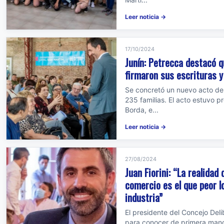
Leer noticia →
17/10/2024
Junín: Petrecca destacó q
firmaron sus escrituras y
Se concretó un nuevo acto de 
235 familias. El acto estuvo p
Borda, e...
Leer noticia →
27/08/2024
Juan Fiorini: “La realidad 
comercio es el que peor l
industria”
El presidente del Concejo Deli
para conocer de primera mano