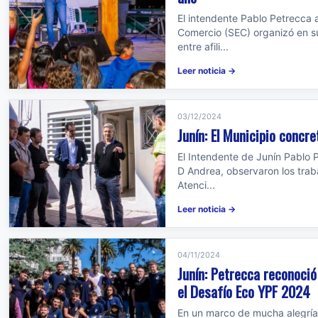
El intendente Pablo Petrecca a
Comercio (SEC) organizó en s
entre afili...
Leer noticia →
03/12/2024
Junín: El Municipio concret
El Intendente de Junín Pablo Pe
D Andrea, observaron los traba
Atenci...
Leer noticia →
04/11/2024
Junín: Petrecca reconoció
el Desafío Eco YPF 2024
En un marco de mucha alegría y