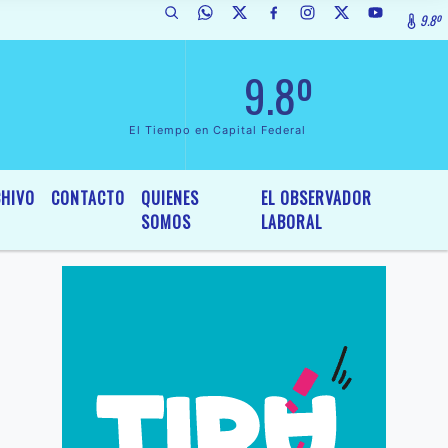
9.8º
 Interés General y Legislativo, por Ordenanza Nº 6236/19 del HCD de M
9.8º
El Tiempo en Capital Federal
HIVO
CONTACTO
QUIENES
EL OBSERVADOR
SOMOS
LABORAL