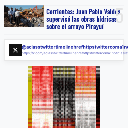
5
Corrientes: Juan Pablo Valdés
supervisó las obras hídricas
sobre el arroyo Pirayuí
@aclasstwittertimelinehrefhttpstwittercoma1n
https://x.com/aclasstwittertimelinehrefhttpstwittercoma1noticias