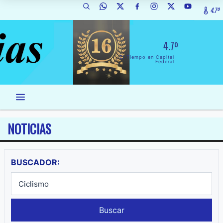
4.7º
4.7º
El Tiempo en Capital
Federal
NOTICIAS
BUSCADOR:
Buscar