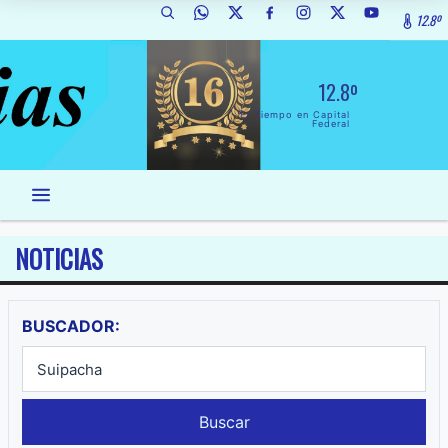
12.8º
12.8º
El Tiempo en Capital
Federal
NOTICIAS
BUSCADOR:
Buscar