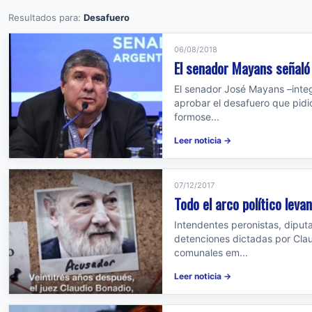
Resultados para:
Desafuero
06/08/2018
El senador Mayans señaló
El senador José Mayans –integ
aprobar el desafuero que pidi
formose...
Leer noticia →
07/12/2017
Todo el arco político leva
Intendentes peronistas, diputa
detenciones dictadas por Clau
comunales em...
Leer noticia →