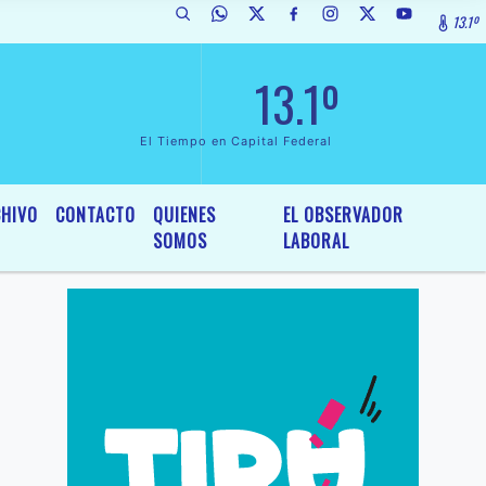
13.1º
a de Interés General y Legislativo, por Ordenanza Nº 6236/19 del HCD 
13.1º
El Tiempo en Capital Federal
HIVO
CONTACTO
QUIENES
EL OBSERVADOR
SOMOS
LABORAL