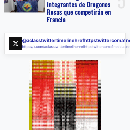
5
integrantes de Dragones
Rosas que competirán en
Francia
@aclasstwittertimelinehrefhttpstwittercoma1n
https://x.com/aclasstwittertimelinehrefhttpstwittercoma1noticias