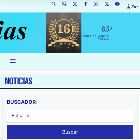
8.6º
8.6º
El Tiempo en Capital
Federal
NOTICIAS
BUSCADOR:
Buscar