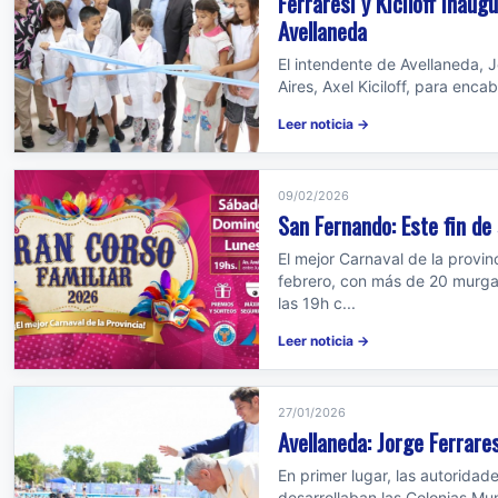
Ferraresi y Kiciloff inaug
Avellaneda
El intendente de Avellaneda, J
Aires, Axel Kiciloff, para enc
Leer noticia →
09/02/2026
San Fernando: Este fin de
El mejor Carnaval de la provin
febrero, con más de 20 murgas 
las 19h c...
Leer noticia →
27/01/2026
Avellaneda: Jorge Ferrares
En primer lugar, las autoridad
desarrollaban las Colonias Mun