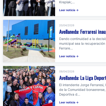
Kreplak;...
Leer noticia →
20/04/2026
Avellaneda: Ferraresi inau
Dando continuidad a la decisió
municipal sea la recuperación
Ferrare...
Leer noticia →
09/04/2026
Avellaneda: La Liga Deport
El intendente Jorge Ferraresi,
de la Comunidad bonaerense, A
Deportiva d...
Leer noticia →