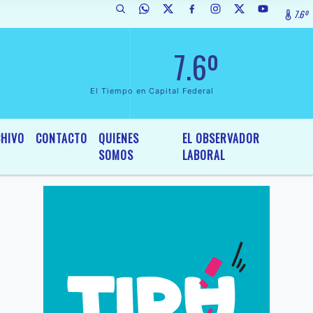
7.6º
e Interés General y Legislativo, por Ordenanza Nº 6236/19 del HCD de 
7.6º
El Tiempo en Capital Federal
HIVO
CONTACTO
QUIENES
EL OBSERVADOR
SOMOS
LABORAL