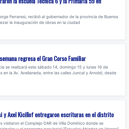
uraron la escuela Técnica 6 y la Primaria 59 en
orge Ferraresi, recibió al gobernador de la provincia de Buenos
abezar la inauguración de obras en la ciudad
 semana regresa el Gran Corso Familiar
cia se realizará este sábado 14, domingo 15 y lunes 16 de
en la Av. Avellaneda, entre las calles Juncal y Arnoldi, desde
i y Axel Kicillof entregaron escrituras en el distrito
es visitaron el Complejo DAR de Villa Domínico donde se
icipales y el programa provincial “Escuelas Abiertas en Verano”,