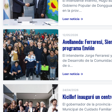
El intendente interino, Hugo B
Gobierno Popular de Dongguan
en la prov...
Leer noticia →
12/05/2026
Avellaneda: Ferraresi, Sie
programa Envión
El intendente Jorge Ferraresi 
de Desarrollo de la Comunida
de o...
Leer noticia →
24/04/2026
Kicillof inauguró un cent
El gobernador de la provincia 
Municipal de Cuidado Familiar 