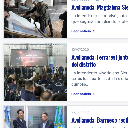
Avellaneda: Magdalena Sie
La intendenta supervisó junto 
que seguirán ampliando la ofer
Leer noticia →
13/07/2026
Avellaneda: Ferraresi jun
del distrito
La intendenta Magdalena Sierr
todos los cuarteles de la ciud
cumplie...
Leer noticia →
29/06/2026
Avellaneda: Barrueco reci