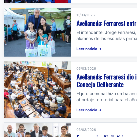
11/03/2026
Avellaneda: Ferraresi ent
El intendente, Jorge Ferraresi
alumnos de las escuelas primar
Leer noticia →
05/03/2026
Avellaneda: Ferraresi dio 
Concejo Deliberante
El jefe comunal hizo un balanc
abordaje territorial para el añ
Leer noticia →
03/03/2026