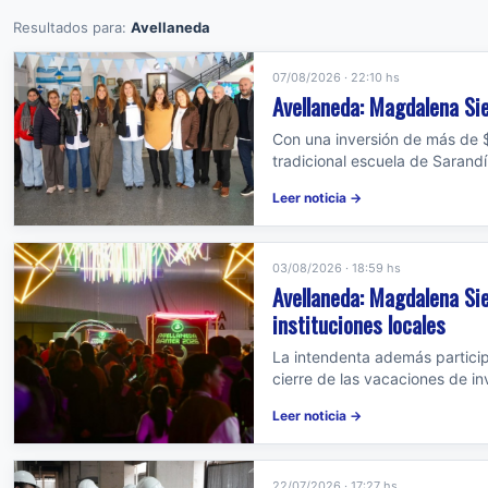
Resultados para:
Avellaneda
07/08/2026 · 22:10 hs
Avellaneda: Magdalena Sie
Con una inversión de más de $
tradicional escuela de Sarandí
Leer noticia →
03/08/2026 · 18:59 hs
Avellaneda: Magdalena Sie
instituciones locales
La intendenta además particip
cierre de las vacaciones de in
Leer noticia →
22/07/2026 · 17:27 hs