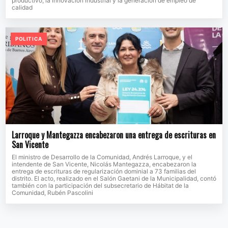
productivo, la innovación industrial y la generación de empleo de
calidad
POLITICA
Larroque y Mantegazza encabezaron una entrega de escrituras en
San Vicente
El ministro de Desarrollo de la Comunidad, Andrés Larroque, y el
intendente de San Vicente, Nicolás Mantegazza, encabezaron la
entrega de escrituras de regularización dominial a 73 familias del
distrito. El acto, realizado en el Salón Gaetani de la Municipalidad, contó
también con la participación del subsecretario de Hábitat de la
Comunidad, Rubén Pascolini