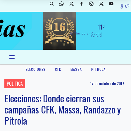
11º
11º
El Tiempo en Capital
Federal
ELECCIONES
CFK
MASSA
PITROLA
POLITICA
17 de octubre de 2017
Elecciones: Donde cierran sus
campañas CFK, Massa, Randazzo y
Pitrola