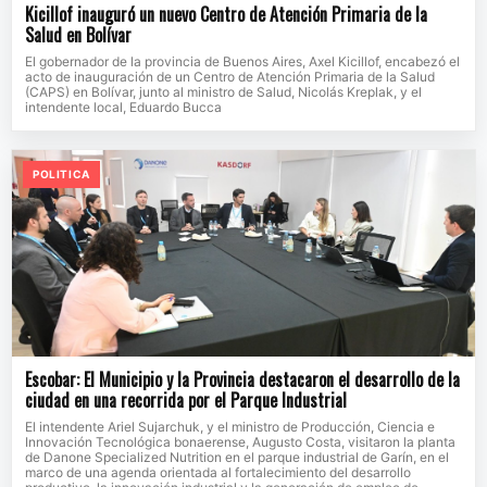
Kicillof inauguró un nuevo Centro de Atención Primaria de la
Salud en Bolívar
El gobernador de la provincia de Buenos Aires, Axel Kicillof, encabezó el
acto de inauguración de un Centro de Atención Primaria de la Salud
(CAPS) en Bolívar, junto al ministro de Salud, Nicolás Kreplak, y el
intendente local, Eduardo Bucca
POLITICA
Escobar: El Municipio y la Provincia destacaron el desarrollo de la
ciudad en una recorrida por el Parque Industrial
El intendente Ariel Sujarchuk, y el ministro de Producción, Ciencia e
Innovación Tecnológica bonaerense, Augusto Costa, visitaron la planta
de Danone Specialized Nutrition en el parque industrial de Garín, en el
marco de una agenda orientada al fortalecimiento del desarrollo