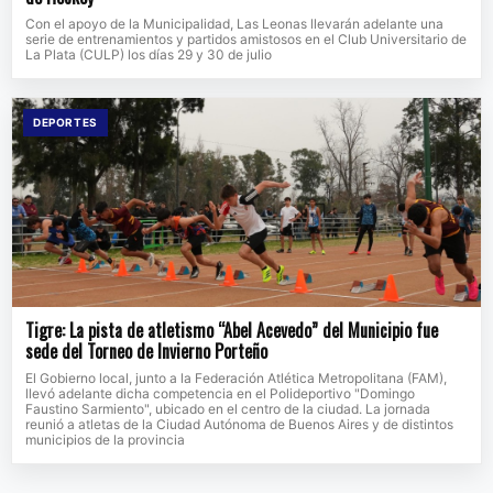
Con el apoyo de la Municipalidad, Las Leonas llevarán adelante una
serie de entrenamientos y partidos amistosos en el Club Universitario de
La Plata (CULP) los días 29 y 30 de julio
DEPORTES
Tigre: La pista de atletismo “Abel Acevedo” del Municipio fue
sede del Torneo de Invierno Porteño
El Gobierno local, junto a la Federación Atlética Metropolitana (FAM),
llevó adelante dicha competencia en el Polideportivo "Domingo
Faustino Sarmiento", ubicado en el centro de la ciudad. La jornada
reunió a atletas de la Ciudad Autónoma de Buenos Aires y de distintos
municipios de la provincia