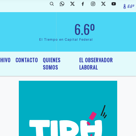
6.6º
arada de InterÃ©s General y Legislativo, por Ordenanza NÂº 6236/19 d
6.6º
El Tiempo en Capital Federal
HIVO
CONTACTO
QUIENES
EL OBSERVADOR
SOMOS
LABORAL