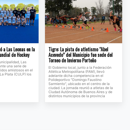
ió a Las Leonas en la
Tigre: La pista de atletismo “Abel
undial de Hockey
Acevedo” del Municipio fue sede del
Torneo de Invierno Porteño
nicipalidad, Las
nte una serie de
El Gobierno local, junto a la Federación
idos amistosos en el
Atlética Metropolitana (FAM), llevó
 La Plata (CULP) los
adelante dicha competencia en el
Polideportivo "Domingo Faustino
Sarmiento", ubicado en el centro de la
ciudad. La jornada reunió a atletas de la
Ciudad Autónoma de Buenos Aires y de
distintos municipios de la provincia