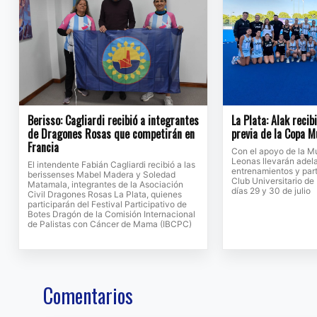
Berisso: Cagliardi recibió a integrantes
La Plata: Alak recib
de Dragones Rosas que competirán en
previa de la Copa M
Francia
Con el apoyo de la Mu
Leonas llevarán adela
El intendente Fabián Cagliardi recibió a las
entrenamientos y part
berissenses Mabel Madera y Soledad
Club Universitario de
Matamala, integrantes de la Asociación
días 29 y 30 de julio
Civil Dragones Rosas La Plata, quienes
participarán del Festival Participativo de
Botes Dragón de la Comisión Internacional
de Palistas con Cáncer de Mama (IBCPC)
Comentarios