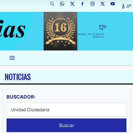
12º
12º
El Tiempo en Capital
Federal
NOTICIAS
BUSCADOR:
Buscar