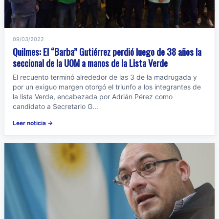
09/03/2022
Quilmes: El “Barba” Gutiérrez perdió luego de 38 años la
seccional de la UOM a manos de la Lista Verde
El recuento terminó alrededor de las 3 de la madrugada y
por un exiguo margen otorgó el triunfo a los integrantes de
la lista Verde, encabezada por Adrián Pérez como
candidato a Secretario G...
Leer noticia →