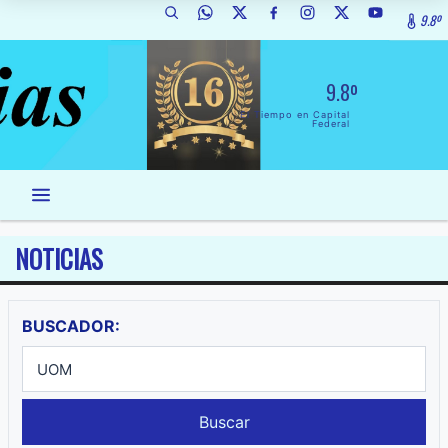
9.8º
9.8º
El Tiempo en Capital
Federal
NOTICIAS
BUSCADOR:
Buscar