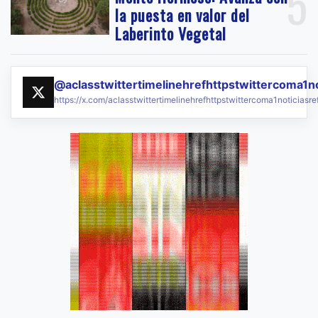
5
la puesta en valor del
Laberinto Vegetal
@aclasstwittertimelinehrefhttpstwittercoma1n
https://x.com/aclasstwittertimelinehrefhttpstwittercoma1noticias