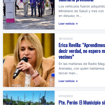
Los vehículos fueron adquirido
Ministerio de Salud y tres con
en desuso; m...
Leer noticia →
18/12/2024
Erica Revilla: “Aprendimo
decir verdad, no espero m
vecinos”
En las mañanas de Radio Maga
Arenales, con quien hablamos 
tercer man...
Leer noticia →
07/12/2022
Pte. Perón: El Municipio 