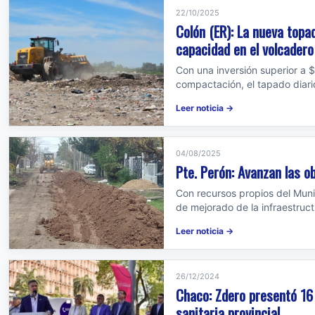
22/10/2025
Colón (ER): La nueva topa
capacidad en el volcadero
Con una inversión superior a 
compactación, el tapado diari
Leer noticia →
04/08/2025
Pte. Perón: Avanzan las ob
Con recursos propios del Munic
de mejorado de la infraestructur
Leer noticia →
26/12/2024
Chaco: Zdero presentó 16
sanitaria provincial