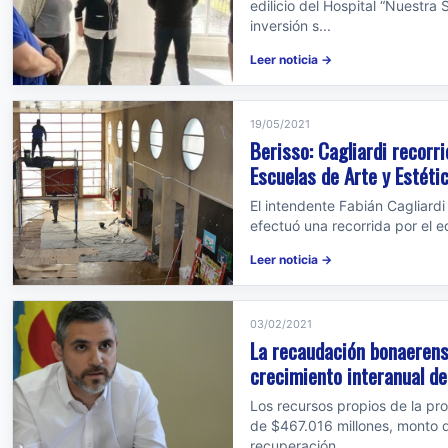
edilicio del Hospital “Nuestra
inversión s...
Leer noticia →
19/05/2021
Berisso: Cagliardi recorri
Escuelas de Arte y Estéti
El intendente Fabián Cagliard
efectuó una recorrida por el edi
Leer noticia →
03/02/2021
La recaudación bonaerens
crecimiento interanual d
Los recursos propios de la pro
de $467.016 millones, monto q
recuperación...