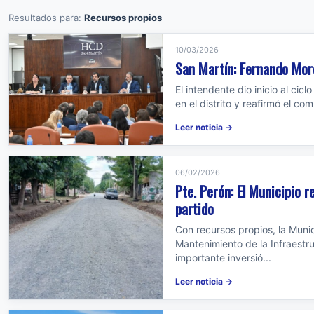
Resultados para:
Recursos propios
10/03/2026
San Martín: Fernando More
El intendente dio inicio al cic
en el distrito y reafirmó el c
Leer noticia →
06/02/2026
Pte. Perón: El Municipio r
partido
Con recursos propios, la Muni
Mantenimiento de la Infraestru
importante inversió...
Leer noticia →