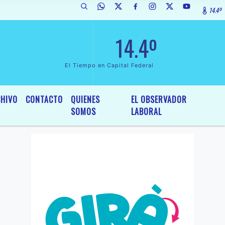
14.4º
e Interés General y Legislativo, por Ordenanza Nº 6236/19 del HCD de 
14.4º
El Tiempo en Capital Federal
HIVO
CONTACTO
QUIENES
EL OBSERVADOR
SOMOS
LABORAL