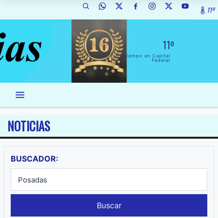
11º
11º
El Tiempo en Capital
Federal
NOTICIAS
BUSCADOR:
Buscar