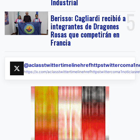
Industrial
5
Berisso: Cagliardi recibió a
integrantes de Dragones
Rosas que competirán en
Francia
@aclasstwittertimelinehrefhttpstwittercoma1n
https://x.com/aclasstwittertimelinehrefhttpstwittercoma1noticias