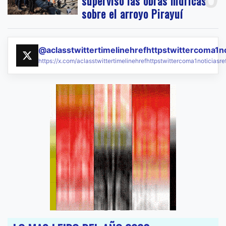
supervisó las obras hídricas
sobre el arroyo Pirayuí
@aclasstwittertimelinehrefhttpstwittercoma1n
https://x.com/aclasstwittertimelinehrefhttpstwittercoma1noticias