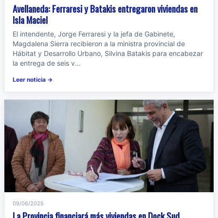
Avellaneda: Ferraresi y Batakis entregaron viviendas en
Isla Maciel
El intendente, Jorge Ferraresi y la jefa de Gabinete,
Magdalena Sierra recibieron a la ministra provincial de
Hábitat y Desarrollo Urbano, Silvina Batakis para encabezar
la entrega de seis v...
Leer noticia →
09/06/2025
La Provincia financiará más viviendas en Dock Sud