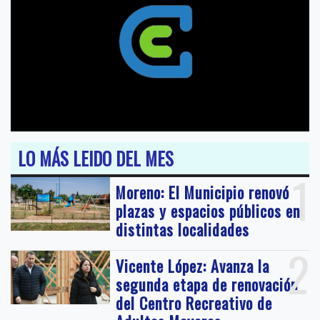
LO MÁS LEIDO DEL MES
1
Moreno: El Municipio renovó
plazas y espacios públicos en
distintas localidades
2
Vicente López: Avanza la
segunda etapa de renovación
del Centro Recreativo de