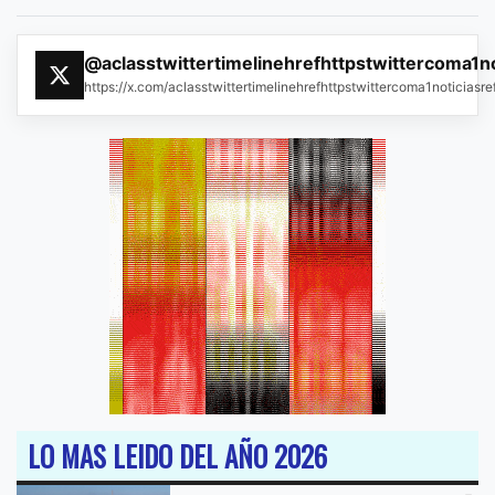
@aclasstwittertimelinehrefhttpstwittercoma1n
https://x.com/aclasstwittertimelinehrefhttpstwittercoma1noticias
LO MAS LEIDO DEL AÑO 2026