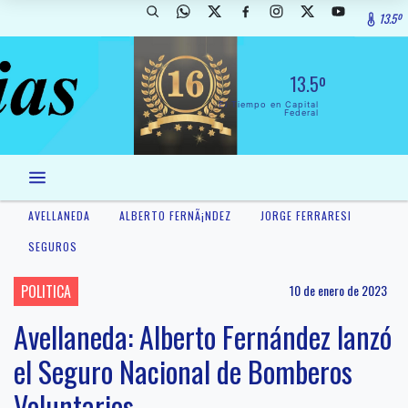
13.5º
13.5º
El Tiempo en Capital
Federal
AVELLANEDA
ALBERTO FERNÃ¡NDEZ
JORGE FERRARESI
SEGUROS
POLITICA
10 de enero de 2023
Avellaneda: Alberto Fernández lanzó
el Seguro Nacional de Bomberos
Voluntarios