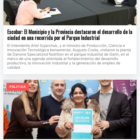
Escobar: El Municipio y la Provincia destacaron el desarrollo de la
ciudad en una recorrida por el Parque Industrial
El intendente Ariel Sujarchuk, y el ministro de Producción, Ciencia e
Innovación Tecnológica bonaerense, Augusto Costa, visitaron la planta
de Danone Specialized Nutrition en el parque industrial de Garín, en el
marco de una agenda orientada al fortalecimiento del desarrollo
productivo, la innovación industrial y la generación de empleo de
calidad
POLITICA