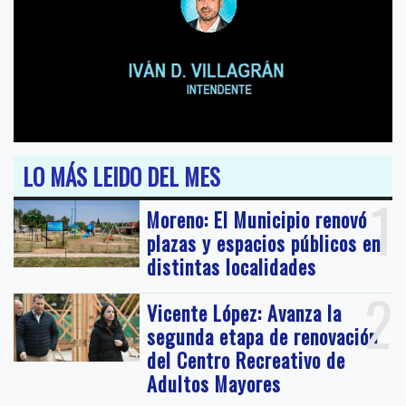
LO MÁS LEIDO DEL MES
1
Moreno: El Municipio renovó
plazas y espacios públicos en
distintas localidades
2
Vicente López: Avanza la
segunda etapa de renovación
del Centro Recreativo de
Adultos Mayores