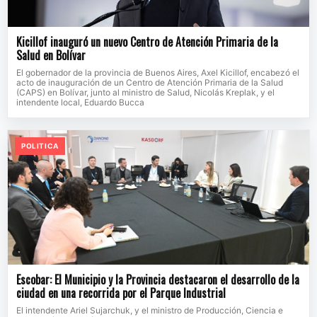
Kicillof inauguró un nuevo Centro de Atención Primaria de la
Salud en Bolívar
El gobernador de la provincia de Buenos Aires, Axel Kicillof, encabezó el
acto de inauguración de un Centro de Atención Primaria de la Salud
(CAPS) en Bolívar, junto al ministro de Salud, Nicolás Kreplak, y el
intendente local, Eduardo Bucca
POLITICA
Escobar: El Municipio y la Provincia destacaron el desarrollo de la
ciudad en una recorrida por el Parque Industrial
El intendente Ariel Sujarchuk, y el ministro de Producción, Ciencia e