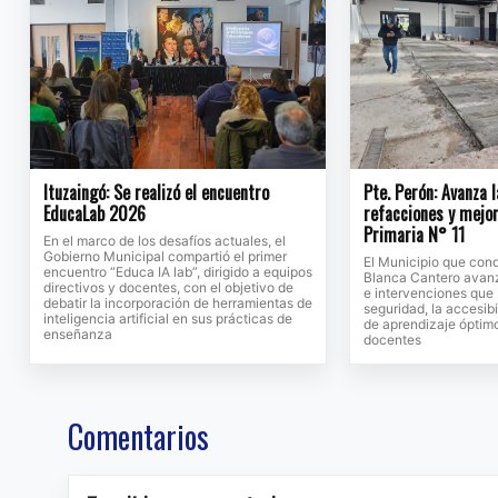
Ituzaingó: Se realizó el encuentro
Pte. Perón: Avanza 
EducaLab 2026
refacciones y mejor
Primaria N° 11
En el marco de los desafíos actuales, el
Gobierno Municipal compartió el primer
El Municipio que con
encuentro “Educa IA lab”, dirigido a equipos
Blanca Cantero avanz
directivos y docentes, con el objetivo de
e intervenciones que 
debatir la incorporación de herramientas de
seguridad, la accesib
inteligencia artificial en sus prácticas de
de aprendizaje óptimo
enseñanza
docentes
Comentarios