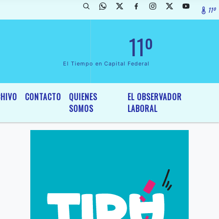
11º
rada de InterÃ©s General y Legislativo, por Ordenanza NÂº 6236/19 de
11º
El Tiempo en Capital Federal
HIVO
CONTACTO
QUIENES
EL OBSERVADOR
SOMOS
LABORAL