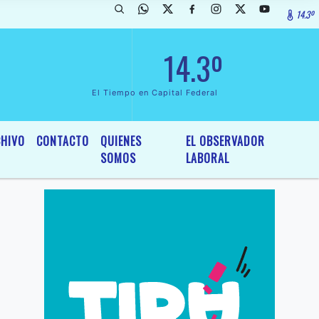
14.3º
rada de InterÃ©s General y Legislativo, por Ordenanza NÂº 6236/19 d
14.3º
El Tiempo en Capital Federal
HIVO
CONTACTO
QUIENES
EL OBSERVADOR
SOMOS
LABORAL