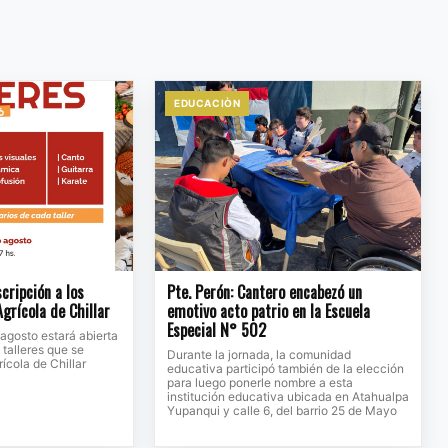
EDUCACIÒN
cripción a los
Pte. Perón: Cantero encabezó un
Agrícola de Chillar
emotivo acto patrio en la Escuela
Especial N° 502
e agosto estará abierta
 talleres que se
Durante la jornada, la comunidad
ícola de Chillar
educativa participó también de la elección
para luego ponerle nombre a esta
institución educativa ubicada en Atahualpa
Yupanqui y calle 6, del barrio 25 de Mayo