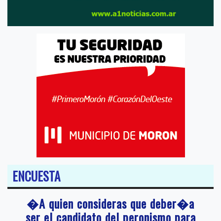
ENCUESTA
�A quien consideras que deber�a
ser el candidato del peronismo para