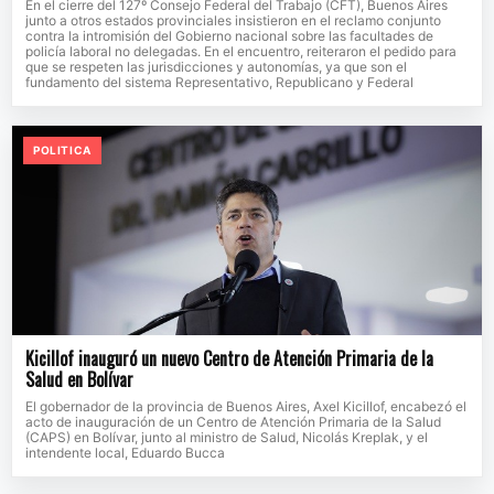
En el cierre del 127º Consejo Federal del Trabajo (CFT), Buenos Aires
junto a otros estados provinciales insistieron en el reclamo conjunto
contra la intromisión del Gobierno nacional sobre las facultades de
policía laboral no delegadas. En el encuentro, reiteraron el pedido para
que se respeten las jurisdicciones y autonomías, ya que son el
fundamento del sistema Representativo, Republicano y Federal
POLITICA
Kicillof inauguró un nuevo Centro de Atención Primaria de la
Salud en Bolívar
El gobernador de la provincia de Buenos Aires, Axel Kicillof, encabezó el
acto de inauguración de un Centro de Atención Primaria de la Salud
(CAPS) en Bolívar, junto al ministro de Salud, Nicolás Kreplak, y el
intendente local, Eduardo Bucca