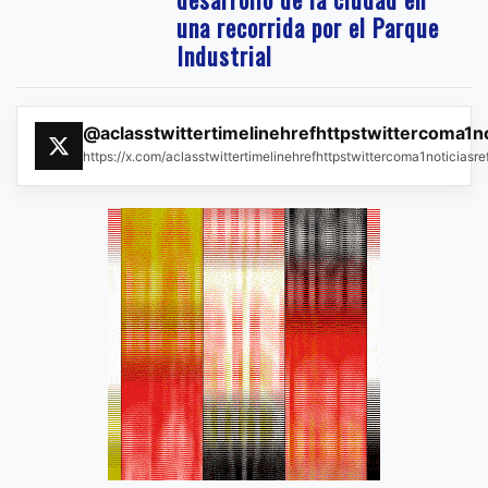
una recorrida por el Parque
Industrial
@aclasstwittertimelinehrefhttpstwittercoma1n
https://x.com/aclasstwittertimelinehrefhttpstwittercoma1noticias