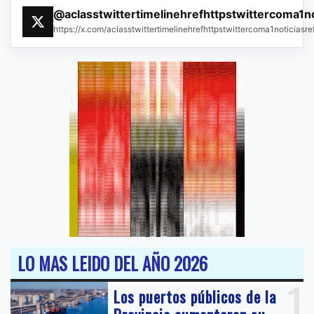
@aclasstwittertimelinehrefhttpstwittercoma1n
https://x.com/aclasstwittertimelinehrefhttpstwittercoma1noticias
LO MAS LEIDO DEL AÑO 2026
1
Los puertos públicos de la