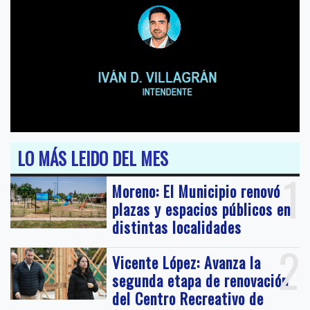
LO MÁS LEIDO DEL MES
1
Moreno: El Municipio renovó
plazas y espacios públicos en
distintas localidades
2
Vicente López: Avanza la
segunda etapa de renovación
del Centro Recreativo de