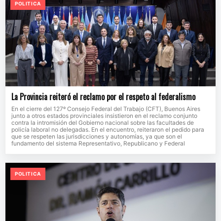
POLITICA
La Provincia reiteró el reclamo por el respeto al federalismo
En el cierre del 127º Consejo Federal del Trabajo (CFT), Buenos Aires
junto a otros estados provinciales insistieron en el reclamo conjunto
contra la intromisión del Gobierno nacional sobre las facultades de
policía laboral no delegadas. En el encuentro, reiteraron el pedido para
que se respeten las jurisdicciones y autonomías, ya que son el
fundamento del sistema Representativo, Republicano y Federal
POLITICA