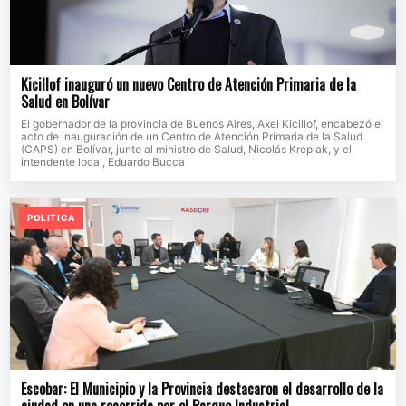
Kicillof inauguró un nuevo Centro de Atención Primaria de la
Salud en Bolívar
El gobernador de la provincia de Buenos Aires, Axel Kicillof, encabezó el
acto de inauguración de un Centro de Atención Primaria de la Salud
(CAPS) en Bolívar, junto al ministro de Salud, Nicolás Kreplak, y el
intendente local, Eduardo Bucca
POLITICA
Escobar: El Municipio y la Provincia destacaron el desarrollo de la
ciudad en una recorrida por el Parque Industrial