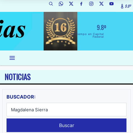
9.8º
9.8º
El Tiempo en Capital
Federal
NOTICIAS
BUSCADOR:
Buscar