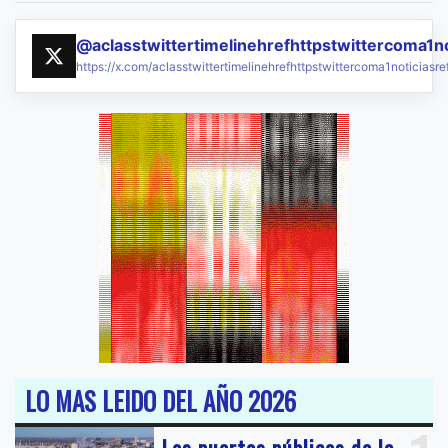
@aclasstwittertimelinehrefhttpstwittercoma1n
https://x.com/aclasstwittertimelinehrefhttpstwittercoma1noticias
LO MAS LEIDO DEL AÑO 2026