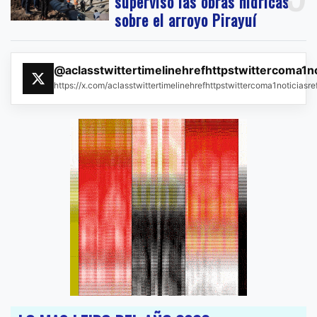
supervisó las obras hídricas
sobre el arroyo Pirayuí
@aclasstwittertimelinehrefhttpstwittercoma1n
https://x.com/aclasstwittertimelinehrefhttpstwittercoma1noticias