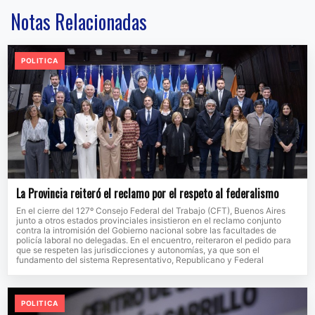
Notas Relacionadas
POLITICA
La Provincia reiteró el reclamo por el respeto al federalismo
En el cierre del 127º Consejo Federal del Trabajo (CFT), Buenos Aires
junto a otros estados provinciales insistieron en el reclamo conjunto
contra la intromisión del Gobierno nacional sobre las facultades de
policía laboral no delegadas. En el encuentro, reiteraron el pedido para
que se respeten las jurisdicciones y autonomías, ya que son el
fundamento del sistema Representativo, Republicano y Federal
POLITICA