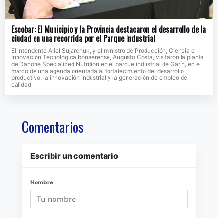
Escobar: El Municipio y la Provincia destacaron el desarrollo de la
ciudad en una recorrida por el Parque Industrial
El intendente Ariel Sujarchuk, y el ministro de Producción, Ciencia e
Innovación Tecnológica bonaerense, Augusto Costa, visitaron la planta
de Danone Specialized Nutrition en el parque industrial de Garín, en el
marco de una agenda orientada al fortalecimiento del desarrollo
productivo, la innovación industrial y la generación de empleo de
calidad
Comentarios
Escribir un comentario
Nombre