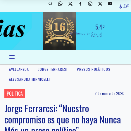
5.4º
5.4º
El Tiempo en Capital
Federal
AVELLANEDA
JORGE FERRARESI
PRESOS POLÃ­TICOS
ALESSANDRA MINNICELLI
POLITICA
2 de enero de 2020
Jorge Ferraresi: “Nuestro
compromiso es que no haya Nunca
Más un preso político”