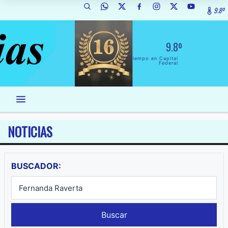
9.8º
9.8º
El Tiempo en Capital
Federal
NOTICIAS
BUSCADOR:
Buscar