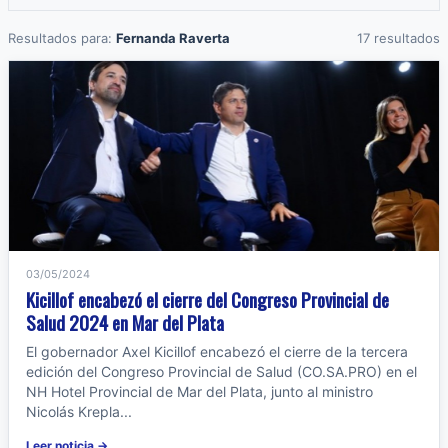
Resultados para:
Fernanda Raverta
17 resultados
03/05/2024
Kicillof encabezó el cierre del Congreso Provincial de
Salud 2024 en Mar del Plata
El gobernador Axel Kicillof encabezó el cierre de la tercera
edición del Congreso Provincial de Salud (CO.SA.PRO) en el
NH Hotel Provincial de Mar del Plata, junto al ministro
Nicolás Krepla...
Leer noticia →