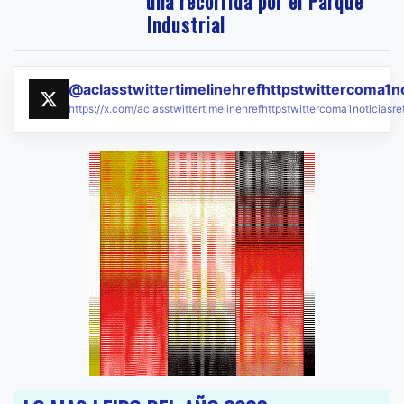
una recorrida por el Parque
Industrial
@aclasstwittertimelinehrefhttpstwittercoma1n
https://x.com/aclasstwittertimelinehrefhttpstwittercoma1noticias