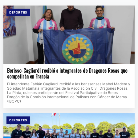
DEPORTES
Berisso: Cagliardi recibió a integrantes de Dragones Rosas que
competirán en Francia
El intendente Fabián Cagliardi recibió a las berissenses Mabel Madera y
Soledad Matamala, integrantes de la Asociación Civil Dragones Rosas
La Plata, quienes participarán del Festival Participativo de Botes
Dragón de la Comisión Internacional de Palistas con Cáncer de Mama
(IBCPC)
DEPORTES