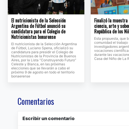
El nutricionista de la Selección
Finalizó la muestra
Argentina de Fútbol anunció su
ciencia, arte y sobe
candidatura para el Colegio de
República de los Ni
Nutricionistas bonarense
Esta propuesta, que b
comunidad el trabajo 
El nutricionista de la Selección Argentina
investigadores argent
de Fútbol, Luciano Spena, oficializó su
vocaciones científicas
candidatura para presidir el Colegio de
durante las vacacione
Nutricionistas de la Provincia de Buenos
Casa del Niño de La 
Aires, por la Lista “Construyendo Futuro”
Celeste y Blanca, en las próximas
elecciones que se llevarán a cabo el
próximo 9 de agosto en todo el territorio
bonaerense
Comentarios
Escribir un comentario