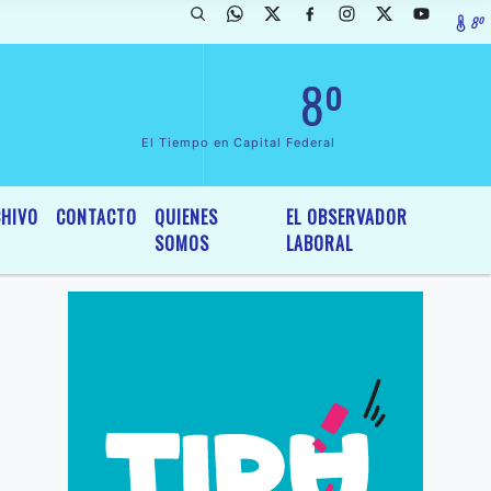
8º
arada de InterÃ©s General y Legislativo, por Ordenanza NÂº 6236/19 d
8º
El Tiempo en Capital Federal
HIVO
CONTACTO
QUIENES
EL OBSERVADOR
SOMOS
LABORAL