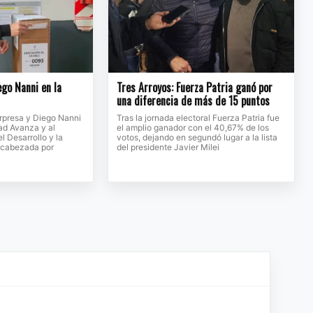
ego Nanni en la
Tres Arroyos: Fuerza Patria ganó por
una diferencia de más de 15 puntos
orpresa y Diego Nanni
Tras la jornada electoral Fuerza Patria fue
ad Avanza y al
el amplio ganador con el 40,67% de los
l Desarrollo y la
votos, dejando en segundó lugar a la lista
encabezada por
del presidente Javier Milei