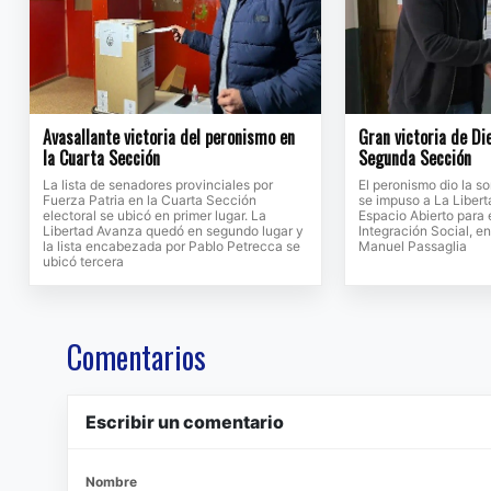
Avasallante victoria del peronismo en
Gran victoria de Di
la Cuarta Sección
Segunda Sección
La lista de senadores provinciales por
El peronismo dio la s
Fuerza Patria en la Cuarta Sección
se impuso a La Libert
electoral se ubicó en primer lugar. La
Espacio Abierto para e
Libertad Avanza quedó en segundo lugar y
Integración Social, 
la lista encabezada por Pablo Petrecca se
Manuel Passaglia
ubicó tercera
Comentarios
Escribir un comentario
Nombre