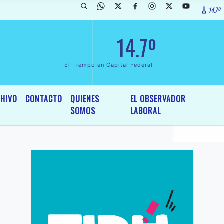
14.7º
arada de InterÃ©s General y Legislativo, por Ordenanza NÂº 6236/19 d
14.7º
El Tiempo en Capital Federal
HIVO
CONTACTO
QUIENES
EL OBSERVADOR
SOMOS
LABORAL