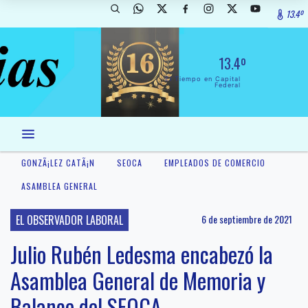
13.4º
13.4º
El Tiempo en Capital
Federal
GONZÃ¡LEZ CATÃ¡N
SEOCA
EMPLEADOS DE COMERCIO
ASAMBLEA GENERAL
EL OBSERVADOR LABORAL
6 de septiembre de 2021
Julio Rubén Ledesma encabezó la
Asamblea General de Memoria y
Balance del SEOCA