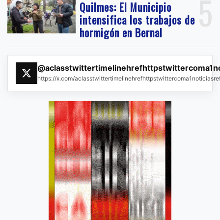
5
Quilmes: El Municipio
intensifica los trabajos de
hormigón en Bernal
@aclasstwittertimelinehrefhttpstwittercoma1n
https://x.com/aclasstwittertimelinehrefhttpstwittercoma1noticias