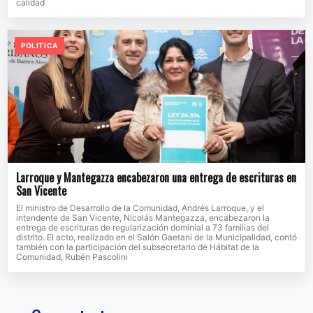
calidad
POLITICA
Larroque y Mantegazza encabezaron una entrega de escrituras en
San Vicente
El ministro de Desarrollo de la Comunidad, Andrés Larroque, y el
intendente de San Vicente, Nicolás Mantegazza, encabezaron la
entrega de escrituras de regularización dominial a 73 familias del
distrito. El acto, realizado en el Salón Gaetani de la Municipalidad, contó
también con la participación del subsecretario de Hábitat de la
Comunidad, Rubén Pascolini