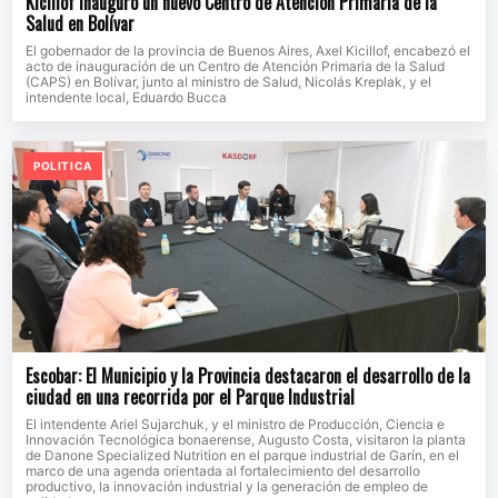
Kicillof inauguró un nuevo Centro de Atención Primaria de la
Salud en Bolívar
El gobernador de la provincia de Buenos Aires, Axel Kicillof, encabezó el
acto de inauguración de un Centro de Atención Primaria de la Salud
(CAPS) en Bolívar, junto al ministro de Salud, Nicolás Kreplak, y el
intendente local, Eduardo Bucca
POLITICA
Escobar: El Municipio y la Provincia destacaron el desarrollo de la
ciudad en una recorrida por el Parque Industrial
El intendente Ariel Sujarchuk, y el ministro de Producción, Ciencia e
Innovación Tecnológica bonaerense, Augusto Costa, visitaron la planta
de Danone Specialized Nutrition en el parque industrial de Garín, en el
marco de una agenda orientada al fortalecimiento del desarrollo
productivo, la innovación industrial y la generación de empleo de