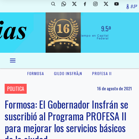
9.5º
9.5º
El Tiempo en Capital
Federal
FORMOSA
GILDO INSFRÃ¡N
PROFESA II
POLITICA
16 de agosto de 2021
Formosa: El Gobernador Insfrán se
suscribió al Programa PROFESA II
para mejorar los servicios básicos