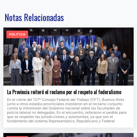
Notas Relacionadas
POLITICA
La Provincia reiteró el reclamo por el respeto al federalismo
En el cierre del 127º Consejo Federal del Trabajo (CFT), Buenos Aires
junto a otros estados provinciales insistieron en el reclamo conjunto
contra la intromisión del Gobierno nacional sobre las facultades de
policía laboral no delegadas. En el encuentro, reiteraron el pedido para
que se respeten las jurisdicciones y autonomías, ya que son el
fundamento del sistema Representativo, Republicano y Federal