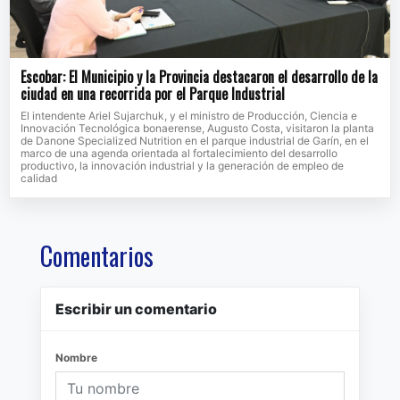
Escobar: El Municipio y la Provincia destacaron el desarrollo de la
ciudad en una recorrida por el Parque Industrial
El intendente Ariel Sujarchuk, y el ministro de Producción, Ciencia e
Innovación Tecnológica bonaerense, Augusto Costa, visitaron la planta
de Danone Specialized Nutrition en el parque industrial de Garín, en el
marco de una agenda orientada al fortalecimiento del desarrollo
productivo, la innovación industrial y la generación de empleo de
calidad
Comentarios
Escribir un comentario
Nombre