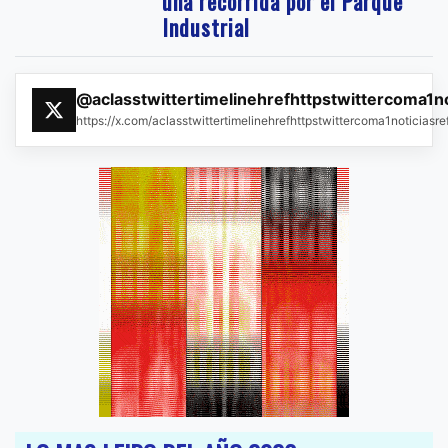
una recorrida por el Parque
Industrial
@aclasstwittertimelinehrefhttpstwittercoma1n
https://x.com/aclasstwittertimelinehrefhttpstwittercoma1noticias