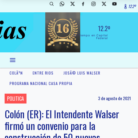
12.2º
12.2º
El Tiempo en Capital
Federal
COLÃ³N
ENTRE RIOS
JOSÃ© LUIS WALSER
PROGRAMA NACIONAL CASA PROPIA
POLITICA
3 de agosto de 2021
Colón (ER): El Intendente Walser
firmó un convenio para la
construcción de 50 nuevas