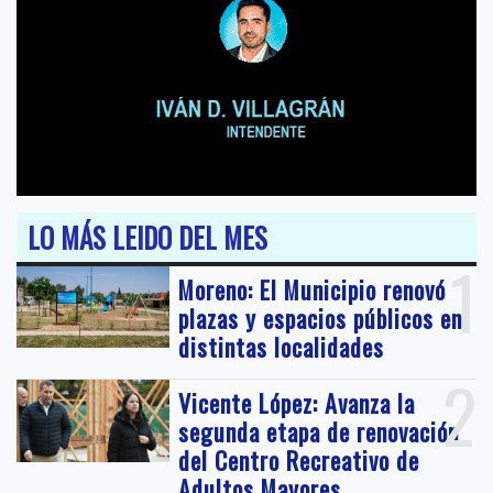
LO MÁS LEIDO DEL MES
1
Moreno: El Municipio renovó
plazas y espacios públicos en
distintas localidades
2
Vicente López: Avanza la
segunda etapa de renovación
del Centro Recreativo de
Adultos Mayores