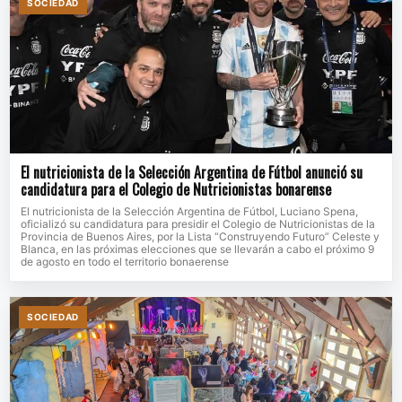
SOCIEDAD
El nutricionista de la Selección Argentina de Fútbol anunció su
candidatura para el Colegio de Nutricionistas bonarense
El nutricionista de la Selección Argentina de Fútbol, Luciano Spena,
oficializó su candidatura para presidir el Colegio de Nutricionistas de la
Provincia de Buenos Aires, por la Lista “Construyendo Futuro” Celeste y
Blanca, en las próximas elecciones que se llevarán a cabo el próximo 9
de agosto en todo el territorio bonaerense
SOCIEDAD