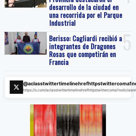
desarrollo de la ciudad en
una recorrida por el Parque
Industrial
5
Berisso: Cagliardi recibió a
integrantes de Dragones
Rosas que competirán en
Francia
@aclasstwittertimelinehrefhttpstwittercoma1n
https://x.com/aclasstwittertimelinehrefhttpstwittercoma1noticias