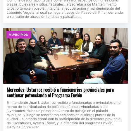
Con una gestión apuntada a poner en valor espacios comunes como
plazas, bulevares y sitios naturales, la Secretaría de Mantenimiento
Urbano también puso en marcha la recuperación y mantenimiento del
Laberinto Vegetal al cual se llega a través del Paseo del Pinar, cerrando
un circuito de atracción turística y paisajística
MUNICIPIOS
Mercedes: Ustarroz recibió a funcionarias provinciales para
continuar potenciando el Programa Envión
El intendente Juan I. Ustarrroz recibió a funcionarias provinciales en el
marco de la articulación de políticas públicas vinculadas a las
juventudes. Hubo un primer encuentro de trabajo en el palacio
municipal y luego se recorrieron acciones en distintos puntos de la
ciudad. La jornada contó con la participación de la directora provincial
de Juventudes, Ayelén López, y la directora del programa Envión,
Carolina Schmukler