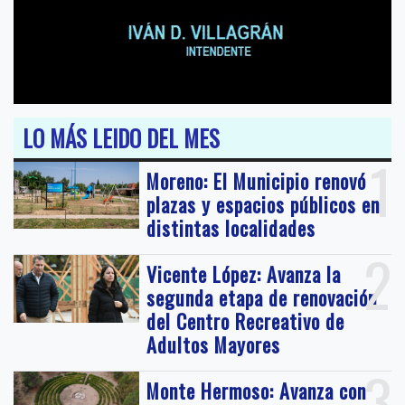
LO MÁS LEIDO DEL MES
1
Moreno: El Municipio renovó
plazas y espacios públicos en
distintas localidades
2
Vicente López: Avanza la
segunda etapa de renovación
del Centro Recreativo de
Adultos Mayores
3
Monte Hermoso: Avanza con