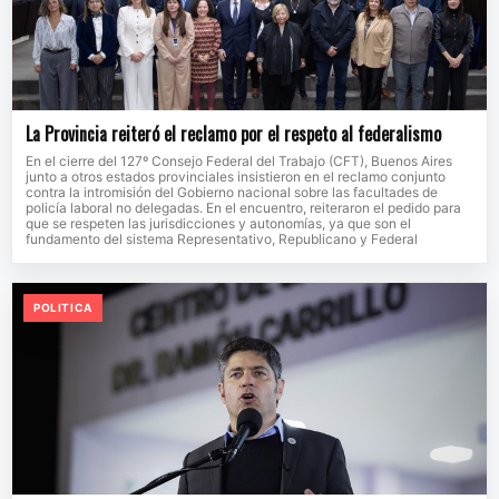
La Provincia reiteró el reclamo por el respeto al federalismo
En el cierre del 127º Consejo Federal del Trabajo (CFT), Buenos Aires
junto a otros estados provinciales insistieron en el reclamo conjunto
contra la intromisión del Gobierno nacional sobre las facultades de
policía laboral no delegadas. En el encuentro, reiteraron el pedido para
que se respeten las jurisdicciones y autonomías, ya que son el
fundamento del sistema Representativo, Republicano y Federal
POLITICA