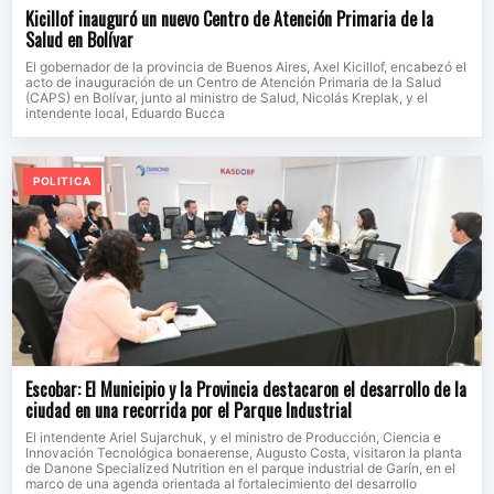
Kicillof inauguró un nuevo Centro de Atención Primaria de la
Salud en Bolívar
El gobernador de la provincia de Buenos Aires, Axel Kicillof, encabezó el
acto de inauguración de un Centro de Atención Primaria de la Salud
(CAPS) en Bolívar, junto al ministro de Salud, Nicolás Kreplak, y el
intendente local, Eduardo Bucca
POLITICA
Escobar: El Municipio y la Provincia destacaron el desarrollo de la
ciudad en una recorrida por el Parque Industrial
El intendente Ariel Sujarchuk, y el ministro de Producción, Ciencia e
Innovación Tecnológica bonaerense, Augusto Costa, visitaron la planta
de Danone Specialized Nutrition en el parque industrial de Garín, en el
marco de una agenda orientada al fortalecimiento del desarrollo