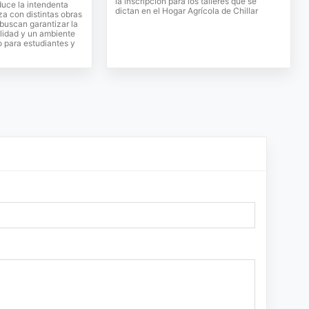
la inscripción para los talleres que se
duce la intendenta
dictan en el Hogar Agrícola de Chillar
a con distintas obras
buscan garantizar la
ilidad y un ambiente
 para estudiantes y