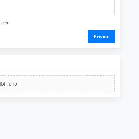
ación.
Enviar
bir uno.