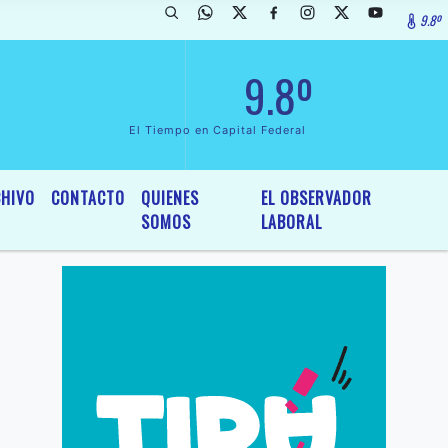
9.8º
larada de InterÃ©s General y Legislativo, por Ordenanza NÂº 6236/19 
9.8º
El Tiempo en Capital Federal
HIVO
CONTACTO
QUIENES
EL OBSERVADOR
SOMOS
LABORAL