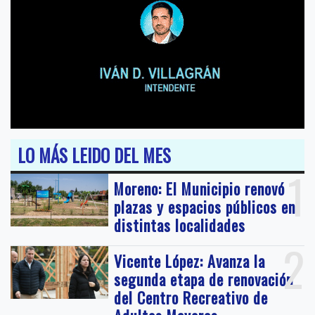
LO MÁS LEIDO DEL MES
1
Moreno: El Municipio renovó
plazas y espacios públicos en
distintas localidades
2
Vicente López: Avanza la
segunda etapa de renovación
del Centro Recreativo de