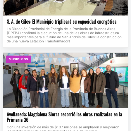
S. A. de Giles: El Municipio triplicará su capacidad energética
La Dirección Provincial de Energía de la Provincia de Buenos Aires
(DPEBA) confirmó la ejecución de una de las obras de infraestructura
más importantes para el futuro de San Andrés de Giles: la construcción
de una nueva Estación Transformadora
MUNICIPIOS
Avellaneda: Magdalena Sierra recorrió las obras realizadas en la
Primaria 36
Con una inversión de más de $107 millones se ampliaron y mejoraron