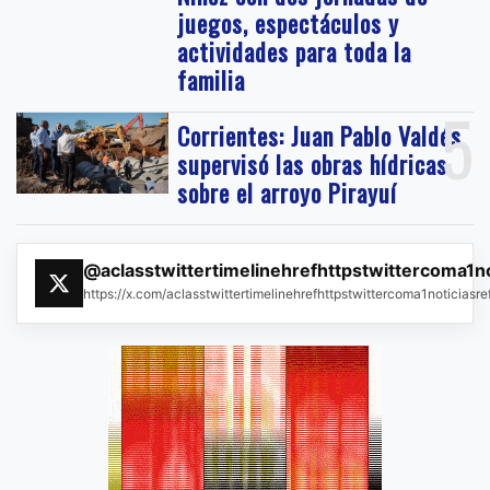
juegos, espectáculos y
actividades para toda la
familia
5
Corrientes: Juan Pablo Valdés
supervisó las obras hídricas
sobre el arroyo Pirayuí
@aclasstwittertimelinehrefhttpstwittercoma1n
https://x.com/aclasstwittertimelinehrefhttpstwittercoma1noticias