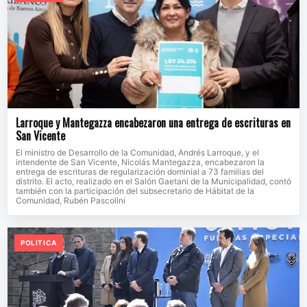
Larroque y Mantegazza encabezaron una entrega de escrituras en
San Vicente
El ministro de Desarrollo de la Comunidad, Andrés Larroque, y el
intendente de San Vicente, Nicolás Mantegazza, encabezaron la
entrega de escrituras de regularización dominial a 73 familias del
distrito. El acto, realizado en el Salón Gaetani de la Municipalidad, contó
también con la participación del subsecretario de Hábitat de la
Comunidad, Rubén Pascolini
POLITICA