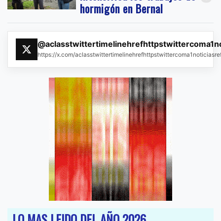
hormigón en Bernal
@aclasstwittertimelinehrefhttpstwittercoma1n
https://x.com/aclasstwittertimelinehrefhttpstwittercoma1noticias
LO MAS LEIDO DEL AÑO 2026