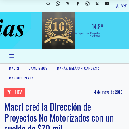
14.8º
14.8º
El Tiempo en Capital
Federal
MACRI
CAMBIEMOS
MARÃ­A BELÃ©N CARDASZ
MARCOS PEÃ±A
POLITICA
4 de mayo de 2018
Macri creó la Dirección de
Proyectos No Motorizados con un
sueldo de $70 mil