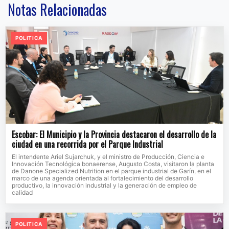
Notas Relacionadas
POLITICA
Escobar: El Municipio y la Provincia destacaron el desarrollo de la
ciudad en una recorrida por el Parque Industrial
El intendente Ariel Sujarchuk, y el ministro de Producción, Ciencia e
Innovación Tecnológica bonaerense, Augusto Costa, visitaron la planta
de Danone Specialized Nutrition en el parque industrial de Garín, en el
marco de una agenda orientada al fortalecimiento del desarrollo
productivo, la innovación industrial y la generación de empleo de
calidad
POLITICA