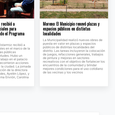
recibió a
Moreno: El Municipio renovó plazas y
ciales para
espacios públicos en distintas
ndo el Programa
localidades
La Municipalidad realizó nuevas obras de
puesta en valor en plazas y espacios
Ustarrroz recibió a
públicos de distintas localidades del
ales en el marco de la
distrito. Las tareas incluyeron la colocación
cas públicas
de juegos, refacciones generales, trabajos
entudes. Hubo un
de pintura y mejoras en sectores
rabajo en el palacio
recreativos con el objetivo de fortalecer los
recorrieron acciones
encuentros de la comunidad y brindar
 la ciudad. La jornada
mejores condiciones para el uso cotidiano
ción de la directora
de las vecinas y los vecinos
des, Ayelén López, y
rama Envión, Carolina