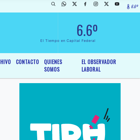
6.6º
arada de InterÃ©s General y Legislativo, por Ordenanza NÂº 6236/19 d
6.6º
El Tiempo en Capital Federal
HIVO
CONTACTO
QUIENES
EL OBSERVADOR
SOMOS
LABORAL