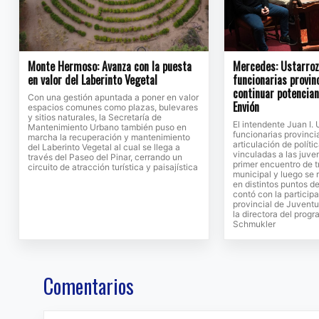
Monte Hermoso: Avanza con la puesta
Mercedes: Ustarroz 
en valor del Laberinto Vegetal
funcionarias provin
continuar potencia
Con una gestión apuntada a poner en valor
Envión
espacios comunes como plazas, bulevares
y sitios naturales, la Secretaría de
El intendente Juan I. 
Mantenimiento Urbano también puso en
funcionarias provinci
marcha la recuperación y mantenimiento
articulación de políti
del Laberinto Vegetal al cual se llega a
vinculadas a las juv
través del Paseo del Pinar, cerrando un
primer encuentro de t
circuito de atracción turística y paisajística
municipal y luego se 
en distintos puntos de
contó con la participa
provincial de Juventu
la directora del prog
Schmukler
Comentarios