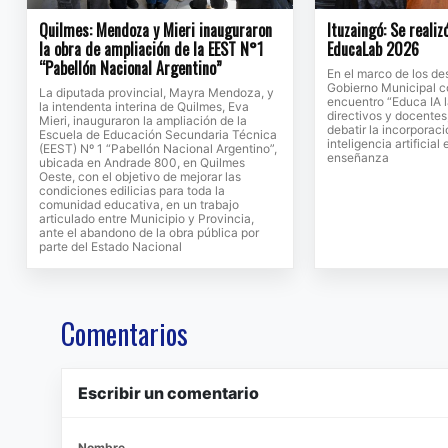
Quilmes: Mendoza y Mieri inauguraron
Ituzaingó: Se realiz
la obra de ampliación de la EEST N°1
EducaLab 2026
“Pabellón Nacional Argentino”
En el marco de los des
Gobierno Municipal c
La diputada provincial, Mayra Mendoza, y
encuentro “Educa IA la
la intendenta interina de Quilmes, Eva
directivos y docentes,
Mieri, inauguraron la ampliación de la
debatir la incorporac
Escuela de Educación Secundaria Técnica
inteligencia artificial
(EEST) Nº 1 “Pabellón Nacional Argentino”,
enseñanza
ubicada en Andrade 800, en Quilmes
Oeste, con el objetivo de mejorar las
condiciones edilicias para toda la
comunidad educativa, en un trabajo
articulado entre Municipio y Provincia,
ante el abandono de la obra pública por
parte del Estado Nacional
Comentarios
Escribir un comentario
Nombre