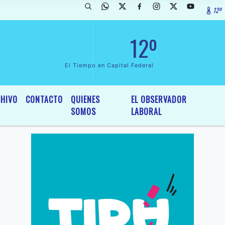
12º
ada de InterÃ©s General y Legislativo, por Ordenanza NÂº 6236/19 de
12º
El Tiempo en Capital Federal
HIVO
CONTACTO
QUIENES
EL OBSERVADOR
SOMOS
LABORAL