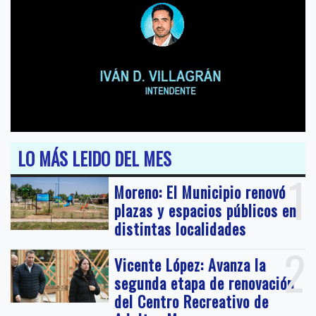
LO MÁS LEIDO DEL MES
1
Moreno: El Municipio renovó
plazas y espacios públicos en
distintas localidades
2
Vicente López: Avanza la
segunda etapa de renovación
del Centro Recreativo de