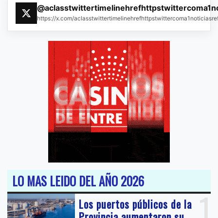
@aclasstwittertimelinehrefhttpstwittercoma1n
https://x.com/aclasstwittertimelinehrefhttpstwittercoma1noticias
LO MAS LEIDO DEL AÑO 2026
1
Los puertos públicos de la
Provincia aumentaron su