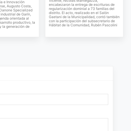
Vicente, Nicolás Mantegazza,
ia e Innovación
encabezaron la entrega de escrituras de
se, Augusto Costa,
regularización dominial a 73 familias del
e Danone Specialized
distrito. El acto, realizado en el Salón
 industrial de Garín,
Gaetani de la Municipalidad, contó también
genda orientada al
con la participación del subsecretario de
sarrollo productivo, la
Hábitat de la Comunidad, Rubén Pascolini
 y la generación de