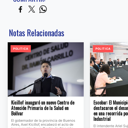
Notas Relacionadas
POLITICA
POLITICA
Kicillof inauguró un nuevo Centro de
Escobar: El Municipi
Atención Primaria de la Salud en
destacaron el desar
Bolívar
en una recorrida po
Industrial
El gobernador de la provincia de Buenos
Aires, Axel Kicillof, encabezó el acto de
El intendente Ariel Su