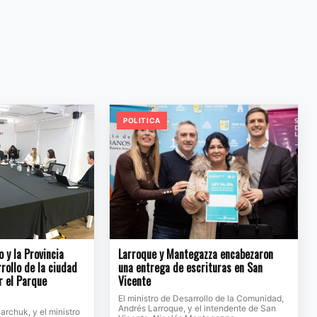
POLITICA
o y la Provincia
Larroque y Mantegazza encabezaron
rollo de la ciudad
una entrega de escrituras en San
r el Parque
Vicente
El ministro de Desarrollo de la Comunidad,
Andrés Larroque, y el intendente de San
jarchuk, y el ministro