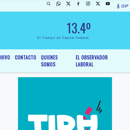
13.4º
larada de InterÃ©s General y Legislativo, por Ordenanza NÂº 6236/19 
13.4º
El Tiempo en Capital Federal
HIVO
CONTACTO
QUIENES
EL OBSERVADOR
SOMOS
LABORAL