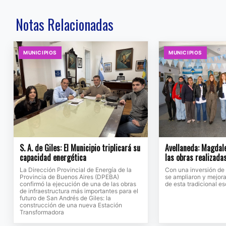
Notas Relacionadas
MUNICIPIOS
MUNICIPIOS
S. A. de Giles: El Municipio triplicará su
Avellaneda: Magdale
capacidad energética
las obras realizada
La Dirección Provincial de Energía de la
Con una inversión de
Provincia de Buenos Aires (DPEBA)
se ampliaron y mejora
confirmó la ejecución de una de las obras
de esta tradicional e
de infraestructura más importantes para el
futuro de San Andrés de Giles: la
construcción de una nueva Estación
Transformadora