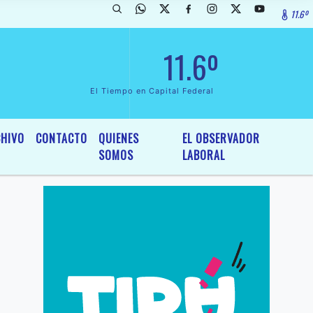
11.6º
rada de InterÃ©s General y Legislativo, por Ordenanza NÂº 6236/19 d
11.6º
El Tiempo en Capital Federal
HIVO
CONTACTO
QUIENES
EL OBSERVADOR
SOMOS
LABORAL