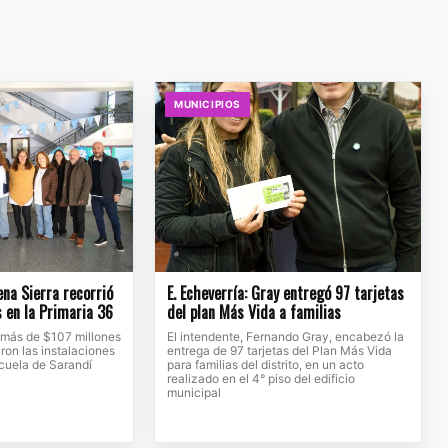
MUNICIPIOS
na Sierra recorrió
E. Echeverría: Gray entregó 97 tarjetas
s en la Primaria 36
del plan Más Vida a familias
 más de $107 millones
El intendente, Fernando Gray, encabezó la
ron las instalaciones
entrega de 97 tarjetas del Plan Más Vida
scuela de Sarandí
para familias del distrito, en un acto
realizado en el 4° piso del edificio
municipal