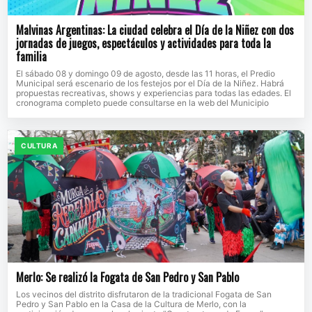
Malvinas Argentinas: La ciudad celebra el Día de la Niñez con dos
jornadas de juegos, espectáculos y actividades para toda la
familia
El sábado 08 y domingo 09 de agosto, desde las 11 horas, el Predio
Municipal será escenario de los festejos por el Día de la Niñez. Habrá
propuestas recreativas, shows y experiencias para todas las edades. El
cronograma completo puede consultarse en la web del Municipio
CULTURA
Merlo: Se realizó la Fogata de San Pedro y San Pablo
Los vecinos del distrito disfrutaron de la tradicional Fogata de San
Pedro y San Pablo en la Casa de la Cultura de Merlo, con la