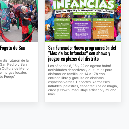
a Fogata de San
San Fernando: Nueva programación del
“Mes de las Infancias” con shows y
juegos en plazas del distrito
to disfrutaron de la
e San Pedro y San
Los sábados 8, 15 y 22 de agosto habrá
a Cultura de Merlo,
actividades deportivas y culturales para
de murgas locales
disfrutar en familia, de 14 a 17h con
 de Fuego”
entrada libre y gratuita en distintos
espacios verdes. Deportes, kermesses,
inflables, palestras, espectáculos de magia,
circo y clown, maquillaje artístico y mucho
más