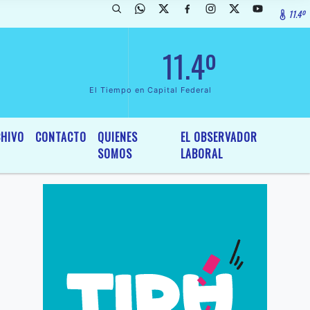
11.4º
rada de InterÃ©s General y Legislativo, por Ordenanza NÂº 6236/19 de
11.4º
El Tiempo en Capital Federal
HIVO
CONTACTO
QUIENES
EL OBSERVADOR
SOMOS
LABORAL