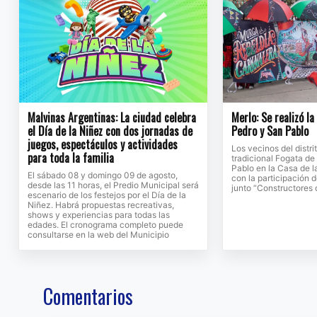
Malvinas Argentinas: La ciudad celebra
Merlo: Se realizó l
el Día de la Niñez con dos jornadas de
Pedro y San Pablo
juegos, espectáculos y actividades
Los vecinos del distri
para toda la familia
tradicional Fogata d
Pablo en la Casa de l
El sábado 08 y domingo 09 de agosto,
con la participación 
desde las 11 horas, el Predio Municipal será
junto “Constructores
escenario de los festejos por el Día de la
Niñez. Habrá propuestas recreativas,
shows y experiencias para todas las
edades. El cronograma completo puede
consultarse en la web del Municipio
Comentarios