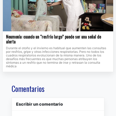
Neumonía: cuando un “resfrío largo” puede ser una señal de
alerta
Durante el otoño y el invierno es habitual que aumenten las consultas
por resfríos, gripe y otras infecciones respiratorias. Pero no todos los
cuadros respiratorios evolucionan de la misma manera. Uno de los
desafíos más frecuentes es que muchas personas atribuyen los
síntomas a un resfrío que no termina de irse y retrasan la consulta
médica
Comentarios
Escribir un comentario